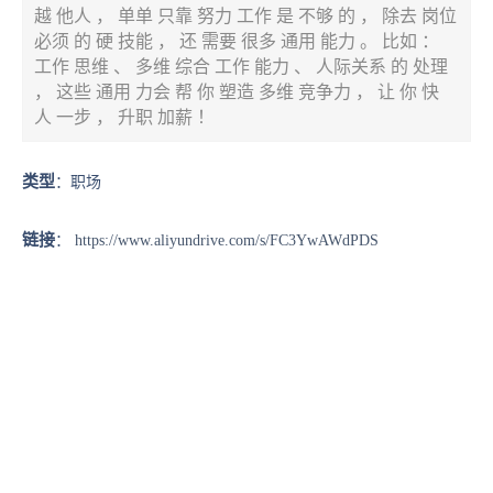
越 他人 ， 单单 只靠 努力 工作 是 不够 的 ， 除去 岗位
必须 的 硬 技能 ， 还 需要 很多 通用 能力 。 比如 ：
工作 思维 、 多维 综合 工作 能力 、 人际关系 的 处理
， 这些 通用 力会 帮 你 塑造 多维 竞争力 ， 让 你 快
人 一步 ， 升职 加薪 ！
类型
：职场
链接
：
https://www.aliyundrive.com/s/FC3YwAWdPDS